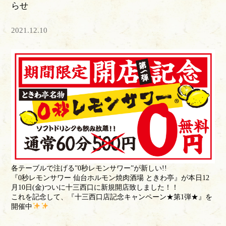
らせ
2021.12.10
各テーブルで注げる”0秒レモンサワー”が新しい!!
『0秒レモンサワー 仙台ホルモン焼肉酒場 ときわ亭』が本日12
月10日(金)ついに十三西口に新規開店致しました！！
これを記念して、『十三西口店記念キャンペーン★第1弾★』を
開催中