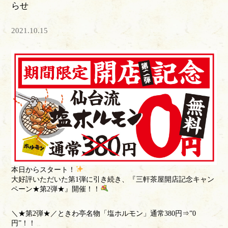
らせ
2021.10.15
本日からスタート！
大好評いただいた第1弾に引き続き、『三軒茶屋開店記念キャン
ペーン★第2弾★』開催！！
＼★第2弾★／ときわ亭名物「塩ホルモン」通常380円⇒”0
円”！！