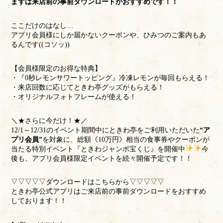
まずは来店前の事前ダウンロードがおすすめです！！
ここだけのはなし…
アプリ会員様にしか届かないクーポンや、ひみつのご案内もあ
るんです((コソッ))
【会員様限定のお得な特典】
・『0秒レモンサワートッピング』冷凍レモンが毎回もらえる！
・来店回数に応じてときわ亭グッズがもらえる！
・オリジナルフォトフレームが使える！
＼★さらに今だけ！★／
12/1～12/31のイベント期間中にときわ亭をご利用いただいた
“ア
プリ会員”
を対象に、総額《10万円》相当の食事券やクーポンが
当たる特別イベント
『ときわジャンボ宝くじ』
を開催中
今
後も、アプリ会員様限定イベントを続々開催予定です！！
▽▽▽▽▽ダウンロードはこちらから▽▽▽▽▽
ときわ亭公式アプリはご来店前の事前ダウンロードをおすすめ
しております！！