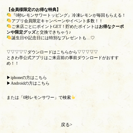
【会員様限定のお得な特典】
『0秒レモンサワートッピング』冷凍レモンが毎回もらえる！
アプリ会員限定キャンペーンやイベント多数！！
ご来店ごとにポイントGET！貯めたポイントは
お得なクーポ
ンや限定グッズ
と交換できちゃう♪
誕生日や記念日には特別なプレゼントも…♡
▽▽▽▽▽ダウンロードはこちらから▽▽▽▽▽
ときわ亭公式アプリはご来店前の事前ダウンロードがおすす
め！！
▶︎iphoneの方はこちら
▶︎Androidの方はこちら
または「0秒レモンサワー」で検索
戻る