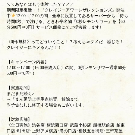
＼＼あなたはもう体験した？？／／
期間限定復活！！『クレイジーアワーレザレクションズ』開催
中
12:00～17:00の間、全卓に設置してあるサーバーから「待ち
時間0秒」で注げる、ときわ亭名物『0秒レモンサワー』を【60
分500円⇒0円】サービス価格にてご提供致します♪
《0円/無料》ってどういうこと！？考えちゃダメだ…感じろ！！
クレイジーにキメるんだ！！
【キャンペーン内容】
12:00～17:00（16:00最終入店）の間、0秒レモンサワー通常60分
500円⇒”0円”！
【実施期間】
まだまだ続く♪
～「まん延防止等重点措置」解除まで
※予告なしに終了する場合もございます。
【対象店舗】
《全日実施》渋谷店･横浜西口店･武蔵小杉店･船橋駅前店･柏東
口店･町田店･上野アメ横店･溝の口店･相鉄五番街店･三軒茶屋