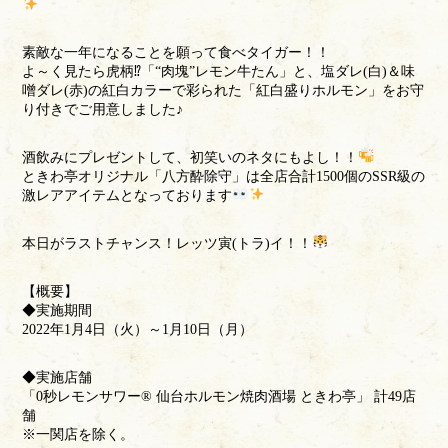
素敵な一年になることを願って食べタイガー！！
よ～く見たら虎柄⁉「“肉塊”レモン牛たん」と、塩ダレ(白)＆味
噌ダレ(赤)の紅白カラーで彩られた「紅白盛りホルモン」をお守
り付きでご用意しました♪
酒飲みにプレゼントして、初笑いのネタにもよし！！
ときわ亭オリジナル「八方酔除守」は全店合計1500個のSSR級の
激レアアイテムとなっております
本日がラストチャンス！レッツ寅(トラ)イ！！
【概要】
◆実施期間
2022年1月4日（火）～1月10日（月）
◆実施店舗
「0秒レモンサワー® 仙台ホルモン焼肉酒場 ときわ亭」 計49店
舗
※一関店を除く。