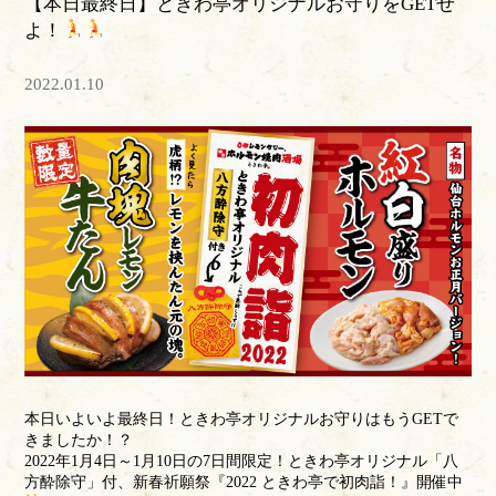
【本日最終日】ときわ亭オリジナルお守りをGETせ
よ！
2022.01.10
本日いよいよ最終日！ときわ亭オリジナルお守りはもうGETで
きましたか！？
2022年1月4日～1月10日の7日間限定！ときわ亭オリジナル「八
方酔除守」付、新春祈願祭『2022 ときわ亭で初肉詣！』開催中