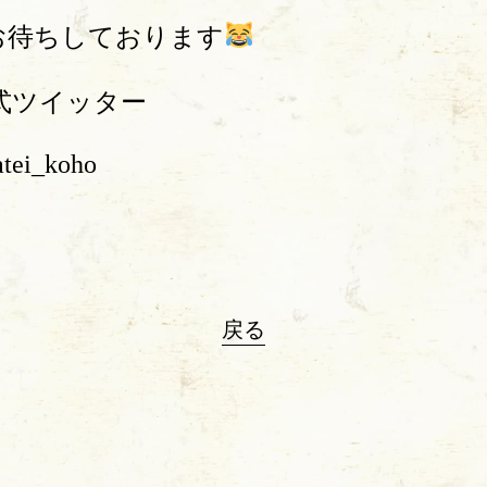
お待ちしております
式ツイッター
atei_koho
戻る