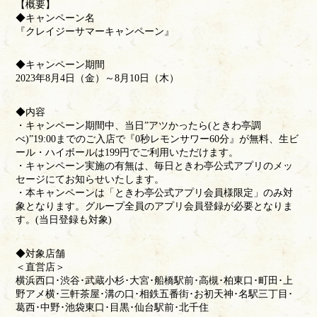
【概要】
◆キャンペーン名
『クレイジーサマーキャンペーン』
◆キャンペーン期間
2023年8月4日（金）～8月10日（木）
◆内容
・キャンペーン期間中、当日”アツかったら(ときわ亭調
べ)”19:00までのご入店で『0秒レモンサワー60分』が無料、生ビ
ール・ハイボールは199円でご利用いただけます。
・キャンペーン実施の有無は、毎日ときわ亭公式アプリのメッ
セージにてお知らせいたします。
・本キャンペーンは「ときわ亭公式アプリ会員様限定」のみ対
象となります。グループ全員のアプリ会員登録が必要となりま
す。(当日登録も対象)
◆対象店舗
＜直営店＞
横浜西口･渋谷･武蔵小杉･大宮･船橋駅前･高槻･柏東口･町田･上
野アメ横･三軒茶屋･溝の口･相鉄五番街･お初天神･名駅三丁目･
葛西･中野･池袋東口･目黒･仙台駅前･北千住