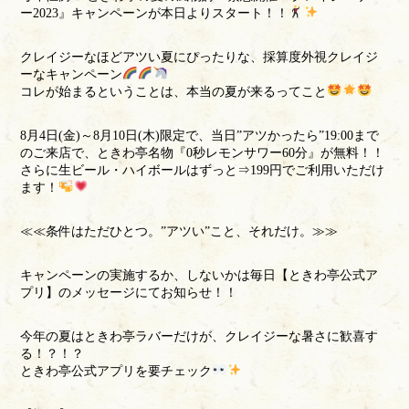
ー2023』キャンペーンが本日よりスタート！！
クレイジーなほどアツい夏にぴったりな、採算度外視クレイジ
ーなキャンペーン
コレが始まるということは、本当の夏が来るってこと
8月4日(金)～8月10日(木)限定で、当日”アツかったら”19:00まで
のご来店で、ときわ亭名物『0秒レモンサワー60分』が無料！！
さらに生ビール・ハイボールはずっと⇒199円でご利用いただけ
ます！
≪≪条件はただひとつ。”アツい”こと、それだけ。≫≫
キャンペーンの実施するか、しないかは毎日【ときわ亭公式ア
プリ】のメッセージにてお知らせ！！
今年の夏はときわ亭ラバーだけが、クレイジーな暑さに歓喜す
る！？！？
ときわ亭公式アプリを要チェック