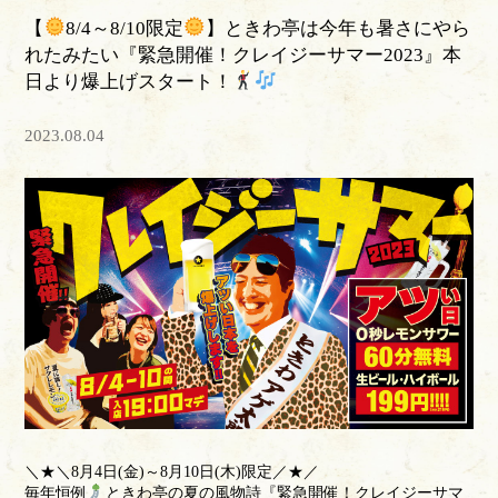
【
8/4～8/10限定
】ときわ亭は今年も暑さにやら
れたみたい『緊急開催！クレイジーサマー2023』本
日より爆上げスタート！
2023.08.04
＼★＼8月4日(金)～8月10日(木)限定／★／
毎年恒例
ときわ亭の夏の風物詩『緊急開催！クレイジーサマ