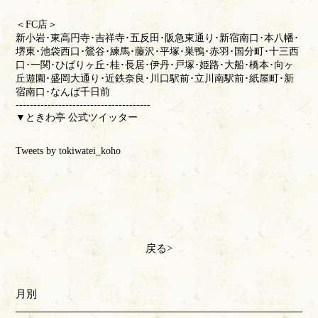
＜FC店＞
新小岩･東高円寺･吉祥寺･五反田･阪急東通り･新宿南口･本八幡･
堺東･池袋西口･鶯谷･練馬･藤沢･平塚･巣鴨･赤羽･国分町･十三西
口･一関･ひばりヶ丘･桂･長居･伊丹･戸塚･姫路･大船･橋本･向ヶ
丘遊園･盛岡大通り･近鉄奈良･川口駅前･立川南駅前･紙屋町･新
宿南口･なんば千日前
--------------------------------------
▼ときわ亭 公式ツイッター
Tweets by tokiwatei_koho
戻る
月別