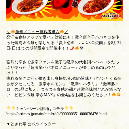
＼
激辛メニュー挑戦者求ム
／
発汗＆食欲アップで夏バテ対策にも！激辛唐辛子ハバネロを使
った焼肉＆冷麺が楽しめる『炎上必至、ハバネロ焼肉』を8月31
日(日)までの期間限定で開催中！！
強烈な辛さで激辛ファンを魅了◎激辛の代名詞ハバネロをたっ
ぷり使った『超激辛ハバネロメニュー』が楽しめるのは今だ
け！！
痺れる辛さに汗が噴き出し爽快気分♪肉の旨味とガツンとくる辛
さがクセになる「激辛ホルモン」「激辛牛ハラミ」「激辛豚ト
ロ」の3品に加え、つるつる食感の麺と超激辛味噌だれが堪らな
い「ビビン冷麺 辛さMAX」の全4品をお楽しみください！
キャンペーン詳細はコチラ
https://prtimes.jp/main/html/rd/p/000000351.000036476.html
--------------------------------------
▼ときわ亭 公式ツイッター