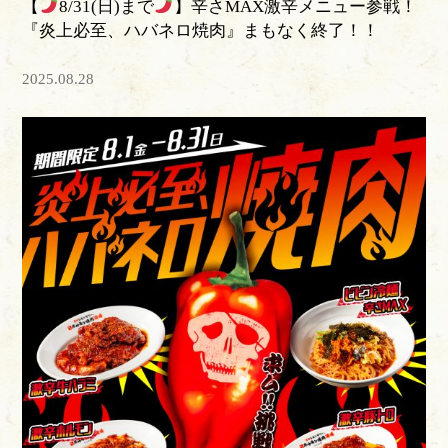
【
8/31(日)まで
】辛さMAX激辛メニュー参戦！
『炎上必至、ハバネロ焼肉』まもなく終了！！
2025.08.28