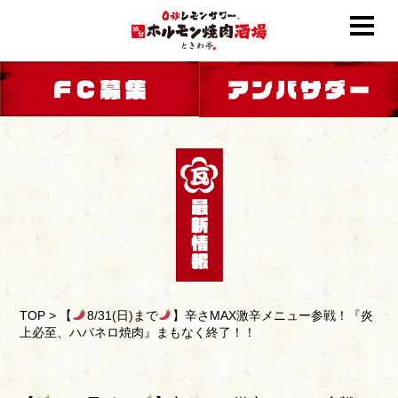
TOP
>
【
8/31(日)まで
】辛さMAX激辛メニュー参戦！『炎
上必至、ハバネロ焼肉』まもなく終了！！