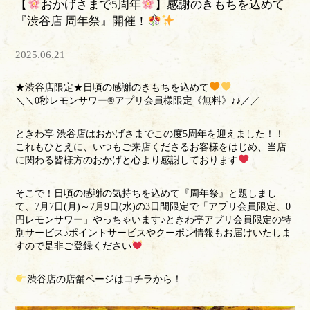
【
おかげさまで5周年
】感謝のきもちを込めて
『渋谷店 周年祭』開催！
2025.06.21
★渋谷店限定★日頃の感謝のきもちを込めて
＼＼0秒レモンサワー®アプリ会員様限定《無料》♪♪／／
ときわ亭 渋谷店はおかげさまでこの度5周年を迎えました！！
これもひとえに、いつもご来店くださるお客様をはじめ、当店
に関わる皆様方のおかげと心より感謝しております
そこで！日頃の感謝の気持ちを込めて『周年祭』と題しまし
て、7月7日(月)～7月9日(水)の3日間限定で「アプリ会員限定、0
円レモンサワー」やっちゃいます♪ときわ亭アプリ会員限定の特
別サービス♪ポイントサービスやクーポン情報もお届けいたしま
すので是非ご登録ください
渋谷店の店舗ページは
コチラ
から！