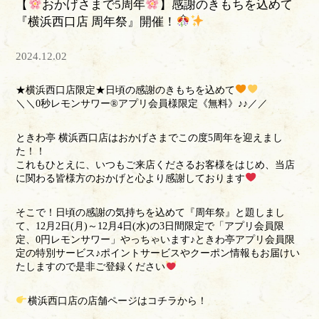
【
おかげさまで5周年
】感謝のきもちを込めて
『横浜西口店 周年祭』開催！
2024.12.02
★横浜西口店限定★日頃の感謝のきもちを込めて
＼＼0秒レモンサワー®アプリ会員様限定《無料》♪♪／／
ときわ亭 横浜西口店はおかげさまでこの度5周年を迎えまし
た！！
これもひとえに、いつもご来店くださるお客様をはじめ、当店
に関わる皆様方のおかげと心より感謝しております
そこで！日頃の感謝の気持ちを込めて『周年祭』と題しまし
て、12月2日(月)～12月4日(水)の3日間限定で「アプリ会員限
定、0円レモンサワー」やっちゃいます♪ときわ亭アプリ会員限
定の特別サービス♪ポイントサービスやクーポン情報もお届けい
たしますので是非ご登録ください
横浜西口店の店舗ページは
コチラ
から！