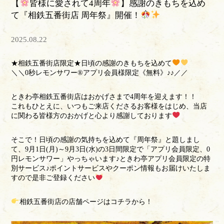
【
皆様に愛されて4周年
】感謝のきもちを込め
て『相鉄五番街店 周年祭』開催！
2025.08.22
★相鉄五番街店限定★日頃の感謝のきもちを込めて
＼＼0秒レモンサワー®アプリ会員様限定《無料》♪♪／／
ときわ亭相鉄五番街店はおかげさまで4周年を迎えます！！
これもひとえに、いつもご来店くださるお客様をはじめ、当店
に関わる皆様方のおかげと心より感謝しております
そこで！日頃の感謝の気持ちを込めて『周年祭』と題しまし
て、9月1日(月)～9月3日(水)の3日間限定で「アプリ会員限定、0
円レモンサワー」やっちゃいます♪ときわ亭アプリ会員限定の特
別サービス♪ポイントサービスやクーポン情報もお届けいたしま
すので是非ご登録ください
相鉄五番街店の店舗ページは
コチラ
から！