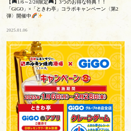
【
1/6～2/28限定
】3つのお得な特典！！
「GiGO」×「ときわ亭」コラボキャンペーン〈第2
弾〉開催中
2025.01.06