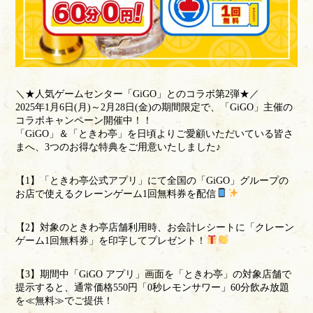
＼★人気ゲームセンター「GiGO」とのコラボ第2弾★／
2025年1月6日(月)～2月28日(金)の期間限定で、「GiGO」主催の
コラボキャンペーン開催中！！
「GiGO」＆「ときわ亭」を日頃よりご愛顧いただいている皆さ
まへ、3つのお得な特典をご用意いたしました♪
【1】「ときわ亭公式アプリ」にて全国の「GiGO」グループの
お店で使えるクレーンゲーム1回無料券を配信
【2】対象のときわ亭店舗利用時、お会計レシートに「クレーン
ゲーム1回無料券」を印字してプレゼント！
【3】期間中「GiGO アプリ」画面を「ときわ亭」の対象店舗で
提示すると、通常価格550円「0秒レモンサワー」60分飲み放題
を≪無料≫でご提供！