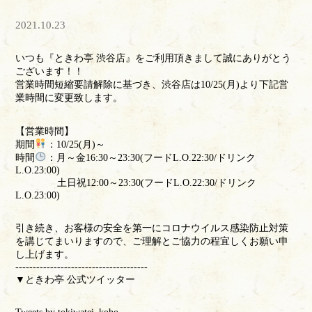
2021.10.23
いつも『ときわ亭 渋谷店』をご利用頂きまして誠にありがとう
ございます！！
営業時間短縮要請解除に基づき、渋谷店は10/25(月)より下記営
業時間に変更致します。
【営業時間】
期間
：10/25(月)～
時間
：月～金16:30～23:30(フードL.O.22:30/ドリンク
L.O.23:00)
土日祝12:00～23:30(フードL.O.22:30/ドリンク
L.O.23:00)
引き続き、お客様の安全を第一にコロナウイルス感染防止対策
を講じてまいりますので、ご理解とご協力の程宜しくお願い申
し上げます。
--------------------------------------
▼ときわ亭 公式ツイッター
Tweets by tokiwatei_koho