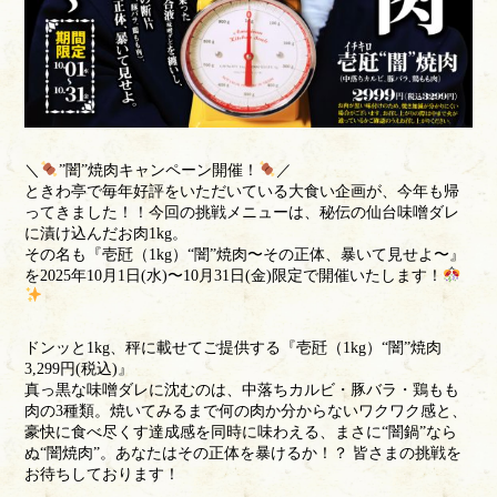
＼
”闇”焼肉キャンペーン開催！
／
ときわ亭で毎年好評をいただいている大食い企画が、今年も帰
ってきました！！今回の挑戦メニューは、秘伝の仙台味噌ダレ
に漬け込んだお肉1kg。
その名も『壱瓩（1kg）“闇”焼肉〜その正体、暴いて見せよ〜』
を2025年10月1日(水)〜10月31日(金)限定で開催いたします！
ドンッと1kg、秤に載せてご提供する『壱瓩（1kg）“闇”焼肉
3,299円(税込)』
真っ黒な味噌ダレに沈むのは、中落ちカルビ・豚バラ・鶏もも
肉の3種類。焼いてみるまで何の肉か分からないワクワク感と、
豪快に食べ尽くす達成感を同時に味わえる、まさに“闇鍋”なら
ぬ“闇焼肉”。あなたはその正体を暴けるか！？ 皆さまの挑戦を
お待ちしております！