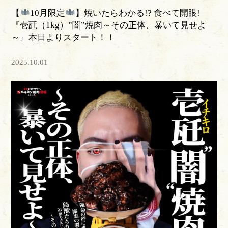
【
10月限定
】焼いたらわかる!? 食べて開眼!
『壱瓩（1kg）”闇”焼肉～その正体、暴いて見せよ
～』本日よりスタート！！
2025.10.01