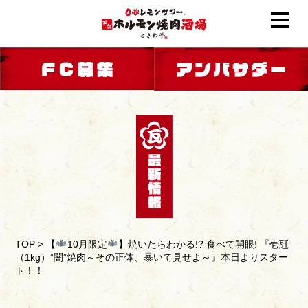
TOP
>
【
10月限定
】焼いたらわかる!? 食べて開眼! 『壱瓩
（1kg）”闇”焼肉～その正体、暴いて見せよ～』本日よりスター
ト！！