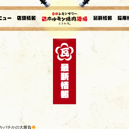
チかバチかの大勝負