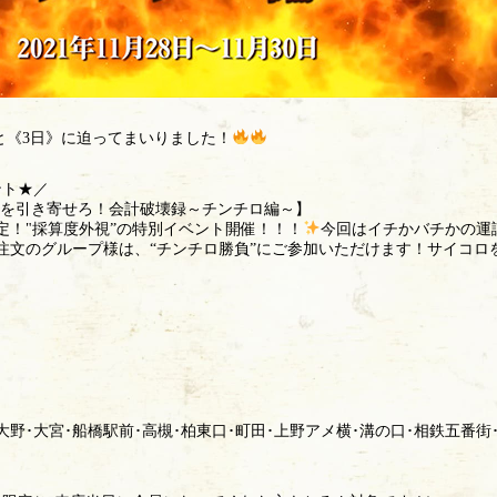
と《3日》に迫ってまいりました！
ント★／
運”を引き寄せろ！会計破壊録～チンチロ編～】
間限定！"採算度外視”の特別イベント開催！！！
今回はイチかバチかの運
注文のグループ様は、“チンチロ勝負”にご参加いただけます！サイコロ
大野･大宮･船橋駅前･高槻･柏東口･町田･上野アメ横･溝の口･相鉄五番街