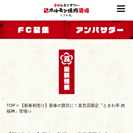
TOP
>
【新春初売り】新春の贅沢に！直営店限定『ときわ亭 肉
福神』登場♪♪