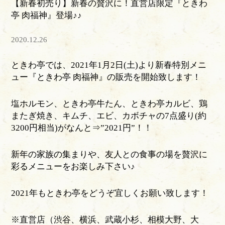
【新春初売り】新春の贅沢に！直営店限定『ときわ
亭 肉福神』登場♪♪
2020.12.26
ときわ亭では、2021年1月2日(土)より新春特別メニ
ュー『ときわ亭 肉福神』の販売を開始致します！
塩ホルモン、ときわ亭牛たん、ときわ亭カルビ、鶏
またぎ焼き、キムチ、エビ、カボチャの7点盛り(約
3200円相当)がなんと⇒”2021円”！！
新年の家族の集まりや、友人との食事の場を贅沢に
彩るメニューをお楽しみ下さい♪
2021年もときわ亭をどうぞ宜しくお願い致します！
※直営店（渋谷、横浜、武蔵小杉、相模大野、大