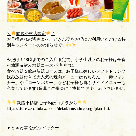
＼
武蔵小杉店限定
／
お子様連れの皆さまへ、ときわ亭をお得にご利用いただける特
別キャンペーンのお知らせです
今だけ！18時までのご入店限定で、小学生以下のお子様は全食
べ放題＆飲み放題コースが”無料”に！
食べ放題＆飲み放題コースは、お子様に嬉しいソフトドリンク
飲み放題付きで大人気の焼肉メニューはもちろん、「赤ウィン
ナー」や「コーンバター」などお子様も喜ぶサイドメニューも
充実しています♪是非この機会にご家族でお楽しみ下さいませ。
武蔵小杉店 ご予約はコチラから
https://store.zero-tokiwa.com/detail/musashikosugi/plan_list/
--------------------------------------
▼ときわ亭 公式ツイッター