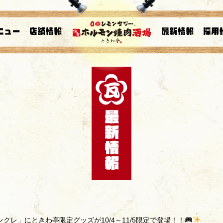
レ」にときわ亭限定グッズが10/4～11/5限定で登場！！