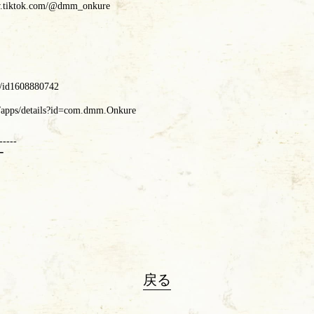
w.tiktok.com/@dmm_onkure
ら
pp/id1608880742
re/apps/details?id=com.dmm.Onkure
-----
ー
戻る