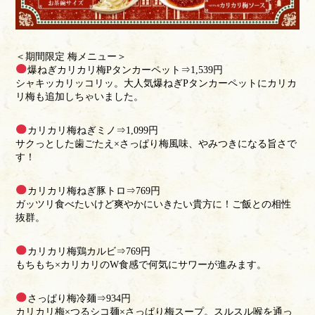
＜期間限定 梅メニュー＞
爆ねぎカリカリ梅Pタンカーペット⇒1,539円
シャキッカリッコリッ。大人気爆ねぎPタンカーペットにカリカ
リ梅も追加しちゃいました。
カリカリ梅ねぎミノ⇒1,099円
サクっとした歯ごたえ×さっぱり梅風味、やみつきになる旨さで
す！
カリカリ梅ねぎ豚トロ⇒769円
ガッツリ食べたいけど爽やかにいきたい貴方に！ご飯との相性
抜群。
カリカリ梅鶏カルビ⇒769円
もちもち×カリカリのW食感で何気にサワーが進みます。
さっぱり梅冷麺⇒934円
カリカリ梅×つるシコ麺×さっぱり梅スープ。スルスル喉を通っ