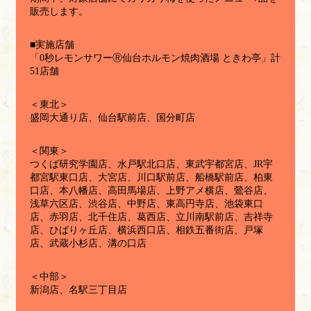
販売します。
■実施店舗
「0秒レモンサワーⓇ仙台ホルモン焼肉酒場 ときわ亭」計
51店舗
＜東北＞
盛岡大通り店、仙台駅前店、国分町店
＜関東＞
つくば研究学園店、水戸駅北口店、東武宇都宮店、JR宇
都宮駅東口店、大宮店、川口駅前店、船橋駅前店、柏東
口店、本八幡店、高田馬場店、上野アメ横店、鶯谷店、
浅草六区店、渋谷店、中野店、東高円寺店、池袋東口
店、赤羽店、北千住店、葛西店、立川南駅前店、吉祥寺
店、ひばりヶ丘店、横浜西口店、相鉄五番街店、戸塚
店、武蔵小杉店、溝の口店
＜中部＞
新潟店、名駅三丁目店