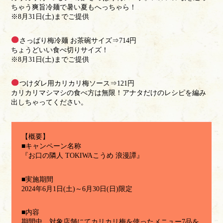
ちゃう爽旨冷麺で暑い夏もへっちゃら！
※8月31日(土)までご提供
さっぱり梅冷麺 お茶碗サイズ⇒714円
ちょうどいい食べ切りサイズ！
※8月31日(土)までご提供
つけダレ用カリカリ梅ソース⇒121円
カリカリマシマシの食べ方は無限！アナタだけのレシピを編み
出しちゃってください。
【概要】
■キャンペーン名称
『お口の隣人 TOKIWAこうめ 浪漫譚』
■実施期間
2024年6月1日(土)～6月30日(日)限定
■内容
期間中、対象店舗にてカリカリ梅を使ったメニュー7品を