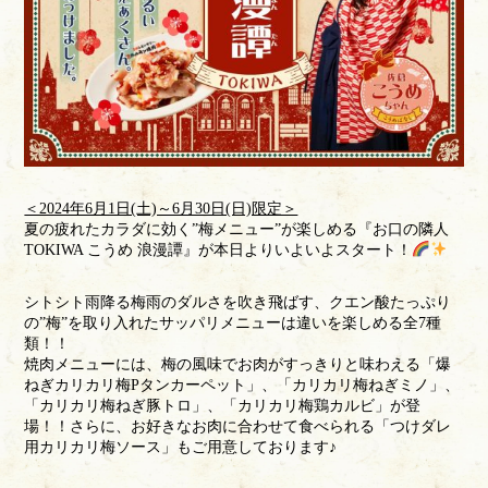
＜2024年6月1日(土)～6月30日(日)限定＞
夏の疲れたカラダに効く”梅メニュー”が楽しめる『お口の隣人
TOKIWA こうめ 浪漫譚』が本日よりいよいよスタート！
シトシト雨降る梅雨のダルさを吹き飛ばす、クエン酸たっぷり
の”梅”を取り入れたサッパリメニューは違いを楽しめる全7種
類！！
焼肉メニューには、梅の風味でお肉がすっきりと味わえる「爆
ねぎカリカリ梅Pタンカーペット」、「カリカリ梅ねぎミノ」、
「カリカリ梅ねぎ豚トロ」、「カリカリ梅鶏カルビ」が登
場！！さらに、お好きなお肉に合わせて食べられる「つけダレ
用カリカリ梅ソース」もご用意しております♪