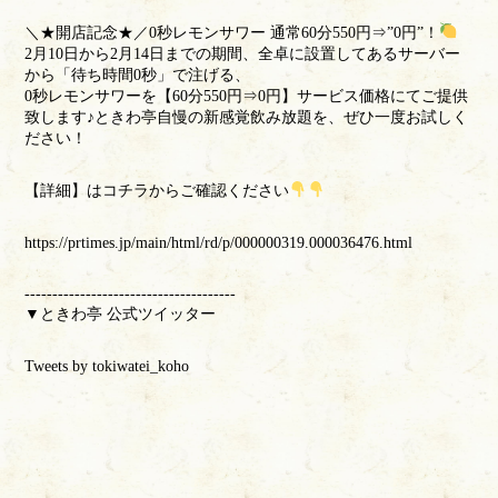
＼★開店記念★／0秒レモンサワー 通常60分550円⇒”0円”！
2月10日から2月14日までの期間、全卓に設置してあるサーバー
から「待ち時間0秒」で注げる、
0秒レモンサワーを【60分550円⇒0円】サービス価格にてご提供
致します♪ときわ亭自慢の新感覚飲み放題を、ぜひ一度お試しく
ださい！
【詳細】はコチラからご確認ください
https://prtimes.jp/main/html/rd/p/000000319.000036476.html
--------------------------------------
▼ときわ亭 公式ツイッター
Tweets by tokiwatei_koho