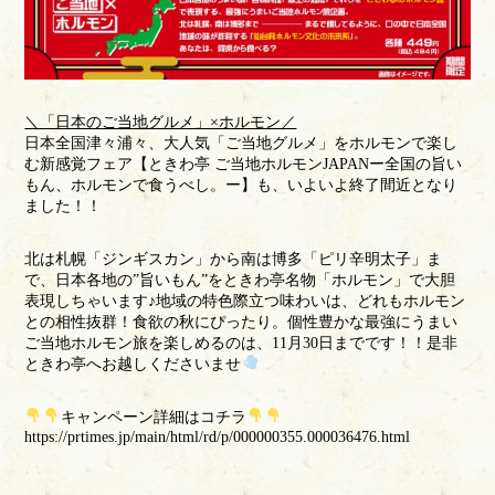
＼「日本のご当地グルメ」×ホルモン／
日本全国津々浦々、大人気「ご当地グルメ」をホルモンで楽し
む新感覚フェア【ときわ亭 ご当地ホルモンJAPANー全国の旨い
もん、ホルモンで食うべし。ー】も、いよいよ終了間近となり
ました！！
北は札幌「ジンギスカン」から南は博多「ピリ辛明太子」ま
で、日本各地の”旨いもん”をときわ亭名物「ホルモン」で大胆
表現しちゃいます♪地域の特色際立つ味わいは、どれもホルモン
との相性抜群！食欲の秋にぴったり。個性豊かな最強にうまい
ご当地ホルモン旅を楽しめるのは、11月30日までです！！是非
ときわ亭へお越しくださいませ
キャンペーン詳細はコチラ
https://prtimes.jp/main/html/rd/p/000000355.000036476.html