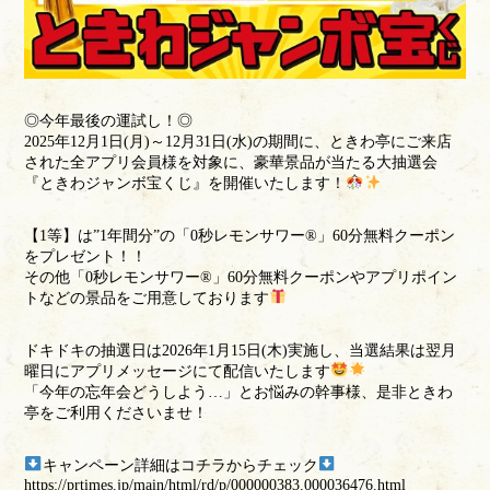
◎今年最後の運試し！◎
2025年12月1日(月)～12月31日(水)の期間に、ときわ亭にご来店
された全アプリ会員様を対象に、豪華景品が当たる大抽選会
『ときわジャンボ宝くじ』を開催いたします！
【1等】は”1年間分”の「0秒レモンサワー®」60分無料クーポン
をプレゼント！！
その他「0秒レモンサワー®」60分無料クーポンやアプリポイン
トなどの景品をご用意しております
ドキドキの抽選日は2026年1月15日(木)実施し、当選結果は翌月
曜日にアプリメッセージにて配信いたします
「今年の忘年会どうしよう…」とお悩みの幹事様、是非ときわ
亭をご利用くださいませ！
キャンペーン詳細はコチラからチェック
https://prtimes.jp/main/html/rd/p/000000383.000036476.html