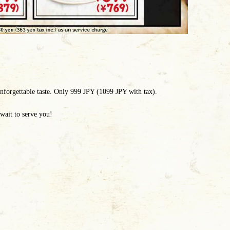
unforgettable taste. Only 999 JPY (1099 JPY with tax).
 wait to serve you!