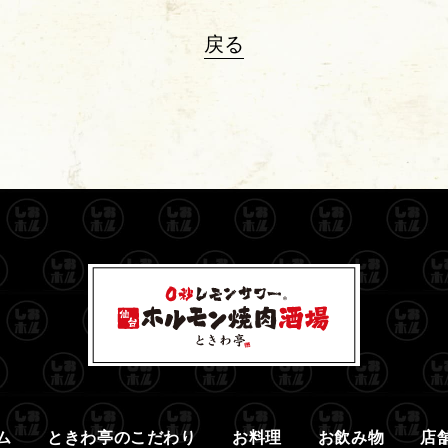
戻る
ム
ときわ亭のこだわり
お料理
お飲み物
店