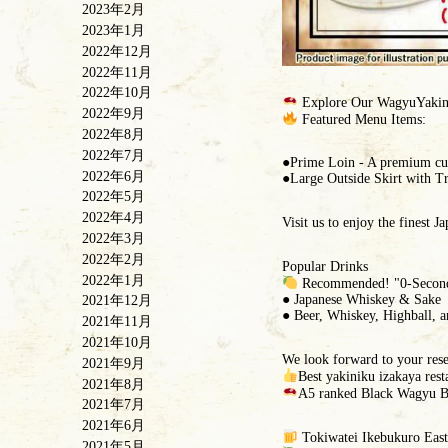
2023年2月
2023年1月
2022年12月
2022年11月
2022年10月
Explore Our WagyuYakini
2022年9月
Featured Menu Items:
2022年8月
2022年7月
●Prime Loin - A premium cut,
2022年6月
●Large Outside Skirt with Tru
2022年5月
2022年4月
Visit us to enjoy the finest 
2022年3月
2022年2月
Popular Drinks
2022年1月
Recommended! "0-Secon
● Japanese Whiskey & Sake
2021年12月
● Beer, Whiskey, Highball, a
2021年11月
2021年10月
We look forward to your rese
2021年9月
Best yakiniku izakaya res
2021年8月
A5 ranked Black Wagyu B
2021年7月
2021年6月
Tokiwatei Ikebukuro East
2021年5月