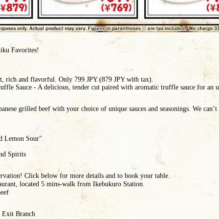
ku Favorites!
 rich and flavorful. Only 799 JPY (879 JPY with tax).
ffle Sauce - A delicious, tender cut paired with aromatic truffle sauce for an 
Japanese grilled beef with your choice of unique sauces and seasonings. We can’t
d Lemon Sour"
nd Spirits
rvation! Click below for more details and to book your table.
taurant, located 5 mins-walk from Ikebukuro Station.
eef
 Exit Branch