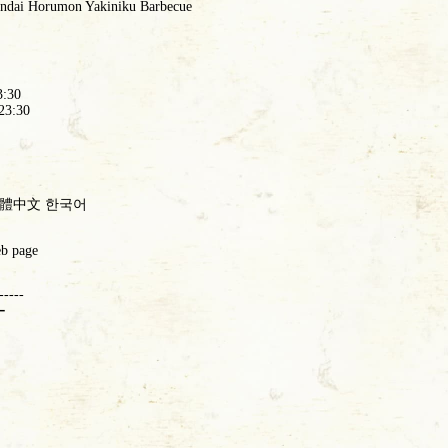
ndai Horumon Yakiniku Barbecue
3:30
23:30
ish 繁體中文 한국어
eb page
-----
ー