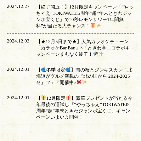
2024.12.27
【終了間近！】12月限定キャンペーン『“やっ
ちゃえ”TOKIWATEI5周年“超”年末ときわジャ
ンボ宝くじ』で”0秒レモンサワー1年間無
料”が当たる大チャンス！
2024.12.03
【★12月5日まで★】人気カラオケチェーン
「カラオケBanBan」×「ときわ亭」コラボキ
ャンペーンまもなく終了！
2024.12.01
【
冬季限定
】旬の蟹とジンギスカン！北
海道がグルメ満載の『北の国から 2024-2025
冬』フェア開催中♪
2024.12.01
【
12月限定
】豪華プレゼントが当たる今
年最後の運試し『“やっちゃえ”TOKIWATEI5
周年“超”年末ときわジャンボ宝くじ』キャン
ペーンいよいよ開催！