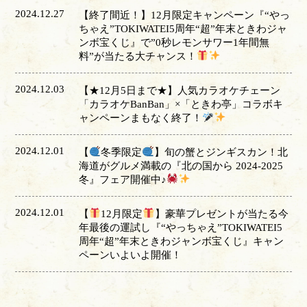
2024.12.27
【終了間近！】12月限定キャンペーン『“やっ
ちゃえ”TOKIWATEI5周年“超”年末ときわジャ
ンボ宝くじ』で”0秒レモンサワー1年間無
料”が当たる大チャンス！
2024.12.03
【★12月5日まで★】人気カラオケチェーン
「カラオケBanBan」×「ときわ亭」コラボキ
ャンペーンまもなく終了！
2024.12.01
【
冬季限定
】旬の蟹とジンギスカン！北
海道がグルメ満載の『北の国から 2024-2025
冬』フェア開催中♪
2024.12.01
【
12月限定
】豪華プレゼントが当たる今
年最後の運試し『“やっちゃえ”TOKIWATEI5
周年“超”年末ときわジャンボ宝くじ』キャン
ペーンいよいよ開催！