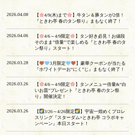
2026.04.08
【
4/9(木)まで
】牛タン＆豚タンが2倍！
『ときわ亭 春のタン祭り』まもなく終了！
2026.04.06
【
4/6～4/9限定
】タン好き必見！お値段
そのまま”倍量”で楽しめる『ときわ亭 春のタ
ン祭り』スタート！
2026.03.28
【
3月限定
】豪華クーポンが当たる
『ホワイトデーお“にく”じ』まもなく終了！
2026.03.26
【
4/6～4/9限定
】タンメニュー倍量&“白
いお皿”プレゼント『ときわ亭 春のタン祭
り』開催決定！
2026.03.26
【
3/26～4/26限定
】宇宙一煌めくプロレ
スリング『スターダム×ときわ亭 コラボキャ
ンペーン』本日スタート！