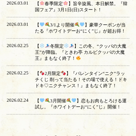
2026.03.01
【
春季限定
】旨辛旋風、本日解禁。『韓
国フェア』3月1日(日)スタート！
2026.03.01
【
3/1より開催
】豪華クーポンが当
たる『ホワイトデーお“にく”じ』が超お得！
2026.02.25
【
冬限定
】この冬、“クッパの大魔
王”が降臨。『ときわ亭 カルビクッパの大魔
王』まもなく終了！
2026.02.25
【
2月限定
】『バレンタイン“ニク”ラッ
チくじ 削って当たる！その場で使える！ドキ
ドキ♡ニクチャンス！』まもなく終了！
2026.02.24
【
3月開催
】恋もお肉もとろける運
試し。『ホワイトデーお“にく”じ』開催！