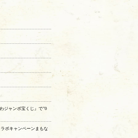
きわジャンボ宝くじ』で”0
」コラボキャンペーンまもな