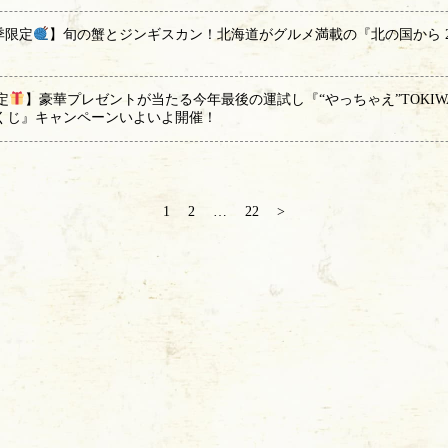
季限定
】旬の蟹とジンギスカン！北海道がグルメ満載の『北の国から 202
定
】豪華プレゼントが当たる今年最後の運試し『“やっちゃえ”TOKIWA
くじ』キャンペーンいよいよ開催！
1
2
…
22
>