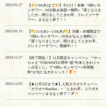
2025.01.27
【
1/30(木)まで
】今だけ！名物「0秒レモ
ンサワー」60分飲み放題⇒無料♪『遅くなりま
したが…明けましてときわ亭。クレイジーサ
ワー』まもなく終了！！
2025.01.15
【
1/15(水)～1/30(木)
】月曜～木曜限定で
「0秒レモンサワー」60分がなんと無料に！
『遅くなりましたが…明けましてときわ亭。
クレイジーサワー』開催中！！
2024.12.27
【終了間近！】12月限定キャンペーン『“やっ
ちゃえ”TOKIWATEI5周年“超”年末ときわジャ
ンボ宝くじ』で”0秒レモンサワー1年間無
料”が当たる大チャンス！
2024.12.03
【★12月5日まで★】人気カラオケチェーン
「カラオケBanBan」×「ときわ亭」コラボキ
ャンペーンまもなく終了！