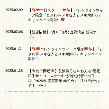
2025.02.09
【
本日スタート
】バレンタインウィ
ーク限定『ときわ亭 スキな人とスキ焼肉♡』
キャンペーン開催中
2025.02.06
【新店情報】2月10日(月) 宜野湾店 新規オー
プン！！
2025.01.31
【
バレンタインウィーク限定
】『と
きわ亭 スキな人とスキ焼肉♡』キャンペーン
開催
2025.01.28
【
終了間近
】贅沢気分を味わえる”黒毛
和牛サイコロステーキ”が特別特価999円
◎『2025年 謹賀新年 肉初め』1月31日(金)ま
で！！